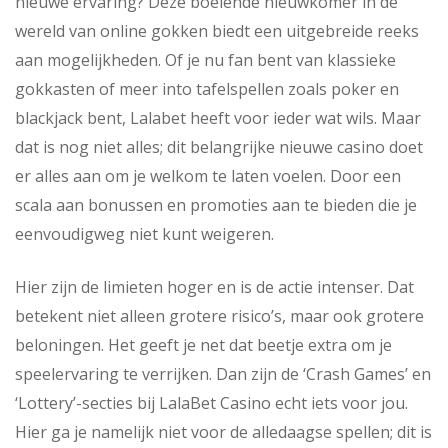
nieuwe ervaring? Deze boeiende nieuwkomer in de
wereld van online gokken biedt een uitgebreide reeks
aan mogelijkheden. Of je nu fan bent van klassieke
gokkasten of meer into tafelspellen zoals poker en
blackjack bent, Lalabet heeft voor ieder wat wils. Maar
dat is nog niet alles; dit belangrijke nieuwe casino doet
er alles aan om je welkom te laten voelen. Door een
scala aan bonussen en promoties aan te bieden die je
eenvoudigweg niet kunt weigeren.
Hier zijn de limieten hoger en is de actie intenser. Dat
betekent niet alleen grotere risico’s, maar ook grotere
beloningen. Het geeft je net dat beetje extra om je
speelervaring te verrijken. Dan zijn de ‘Crash Games’ en
‘Lottery’-secties bij LalaBet Casino echt iets voor jou.
Hier ga je namelijk niet voor de alledaagse spellen; dit is