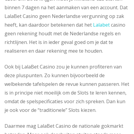
binnen 7 dagen na het aanmaken van een account. Dat
LalaBet Casino geen Nederlandse vergunning op zak
heeft, kan daardoor betekenen dat het
Lalabet
casino
geen rekening houdt met de Nederlandse regels en
richtlijnen. Het is in ieder geval goed om je dat te
realiseren en daar rekening mee te houden.
Ook bij LalaBet Casino zou je kunnen profiteren van
deze pluspunten. Zo kunnen bijvoorbeeld de
welbekende tafelspelen de revue kunnen passeren. Het
is in principe niet moeilijk om de Slots te leren kennen,
omdat de spelspecificaties voor zich spreken. Dan kun
je ook voor de “traditionele” Slots kiezen.
Daarmee mag LalaBet Casino de nationale gokmarkt