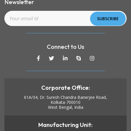
Newsletter
Connect to Us
Corporate Office:
61A/34, Dr. Suresh Chandra Banerjee Road,
Kolkata-700010
West Bengal, India
Manufacturing Unit: