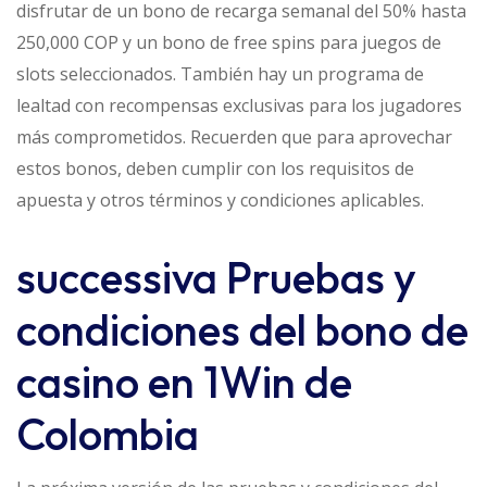
disfrutar de un bono de recarga semanal del 50% hasta
250,000 COP y un bono de free spins para juegos de
slots seleccionados. También hay un programa de
lealtad con recompensas exclusivas para los jugadores
más comprometidos. Recuerden que para aprovechar
estos bonos, deben cumplir con los requisitos de
apuesta y otros términos y condiciones aplicables.
successiva Pruebas y
condiciones del bono de
casino en 1Win de
Colombia