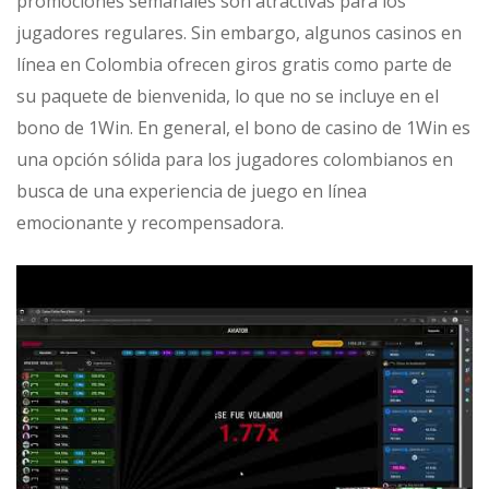
promociones semanales son atractivas para los
jugadores regulares. Sin embargo, algunos casinos en
línea en Colombia ofrecen giros gratis como parte de
su paquete de bienvenida, lo que no se incluye en el
bono de 1Win. En general, el bono de casino de 1Win es
una opción sólida para los jugadores colombianos en
busca de una experiencia de juego en línea
emocionante y recompensadora.