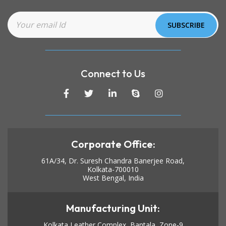
Connect to Us
Corporate Office:
61A/34, Dr. Suresh Chandra Banerjee Road,
Kolkata-700010
West Bengal, India
Manufacturing Unit:
Kolkata Leather Complex, Bantala, Zone-9