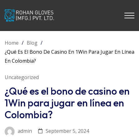
Home
/
Blog
/
¿Qué Es El Bono De Casino En 1Win Para Jugar En Línea
En Colombia?
Uncategorized
¿Qué es el bono de casino en
1Win para jugar en línea en
Colombia?
September 5, 2024
admin