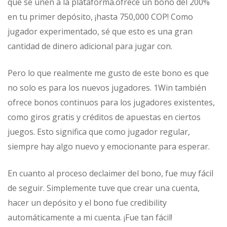
que se unen a la plataforma.ofrece un bono del 200%
en tu primer depósito, ¡hasta 750,000 COP! Como
jugador experimentado, sé que esto es una gran
cantidad de dinero adicional para jugar con.
Pero lo que realmente me gusto de este bono es que
no solo es para los nuevos jugadores. 1Win también
ofrece bonos continuos para los jugadores existentes,
como giros gratis y créditos de apuestas en ciertos
juegos. Esto significa que como jugador regular,
siempre hay algo nuevo y emocionante para esperar.
En cuanto al proceso declaimer del bono, fue muy fácil
de seguir. Simplemente tuve que crear una cuenta,
hacer un depósito y el bono fue credibility
automáticamente a mi cuenta. ¡Fue tan fácil!