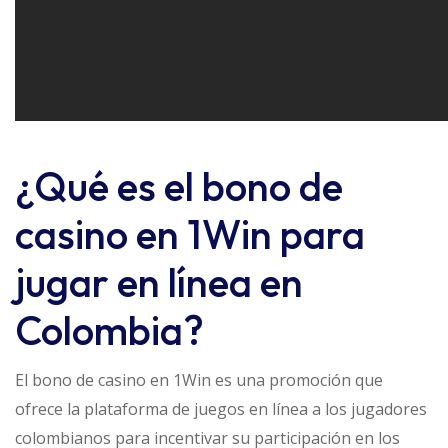
¿Qué es el bono de
casino en 1Win para
jugar en línea en
Colombia?
El bono de casino en 1Win es una promoción que
ofrece la plataforma de juegos en línea a los jugadores
colombianos para incentivar su participación en los