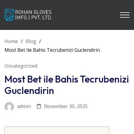
Home
/
Blog
/
Most Bet Ile Bahis Tecrubenizi Guclendirin
Uncategorized
Most Bet ile Bahis Tecrubenizi
Guclendirin
November 30, 2025
admin