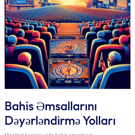
Bahis Əmsallarını
Dəyərləndirmə Yolları