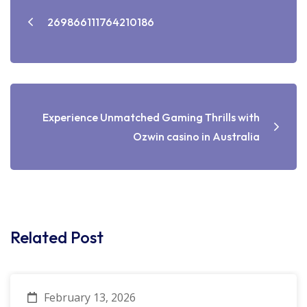
navigation
269866111764210186
Experience Unmatched Gaming Thrills with
Ozwin casino in Australia
Related Post
February 13, 2026