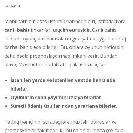
sadədir.
Mobil tətbiqin əsas üstünlüklərindən biri, istifadəçilərə
canlı bahis
imkanları təqdim etməsidir. Canlı bahis
zamanı, oyunçular hadisələrin gedişatına uyğun olaraq
dərhal bahis edə bilərlər. Bu, onlara oyunun nəticəsini
daha dəqiq proqnozlaşdırmaq imkanı verir. Bundan
əlavə, Mostbet-in mobil tətbiqi ilə istifadəçilər:
İstənilən yerdə və istənilən vaxtda bahis edə
bilərlər
.
Oyunların canlı yayımını izləyə bilərlər
.
Sürətli ödəniş üsullarından yararlana bilərlər
.
Tətbiq həmçinin istifadəçilərə müxtəlif bonuslar və
promosyonlar təklif edir ki, bu da onları daha çox cəlb