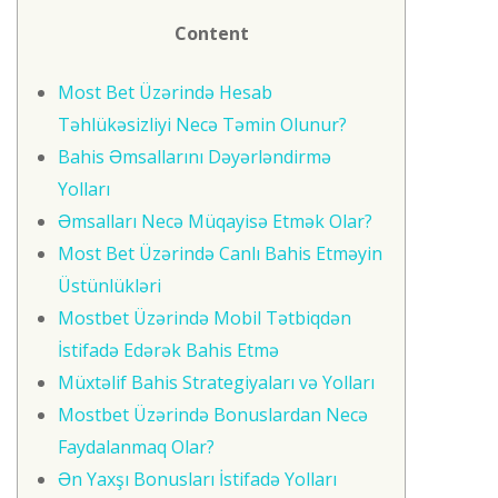
Content
Most Bet Üzərində Hesab
Təhlükəsizliyi Necə Təmin Olunur?
Bahis Əmsallarını Dəyərləndirmə
Yolları
Əmsalları Necə Müqayisə Etmək Olar?
Most Bet Üzərində Canlı Bahis Etməyin
Üstünlükləri
Mostbet Üzərində Mobil Tətbiqdən
İstifadə Edərək Bahis Etmə
Müxtəlif Bahis Strategiyaları və Yolları
Mostbet Üzərində Bonuslardan Necə
Faydalanmaq Olar?
Ən Yaxşı Bonusları İstifadə Yolları