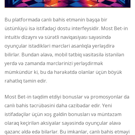
Bu platformada canlı bahis etmənin başqa bir
üstünlüyü isə istifadəçi dostu interfeysidir. Most Bet-in
intuitiv dizaynı və sürətli naviqasiyası sayəsində
oyunçular istədikləri mərcləri asanlıqla yerləşdirə
bilirlər. Bundan əlavə, mobil tətbiq vasitəsilə istənilən
yerdə və zamanda mərclərinizi yerləşdirmək
mümkündür ki, bu da hərəkətdə olanlar üçün böyük
rahatlıq təmin edir.
Most Bet-in təqdim etdiyi bonuslar və promosyonlar da
canlı bahis təcrübəsini daha cazibədar edir. Yeni
istifadəçilər üçün xoş gəldin bonusları və müntəzəm
olaraq keçirilən aksiyalar sayəsində oyunçular əlavə
qazanc əldə edə bilərlər. Bu imkanlar, canlı bahis etməyi