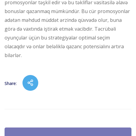
promosyonlar təşkil edir və bu təkliflər vasitəsilə əlavə
bonuslar qazanmaq mümkündür. Bu cür promosyonlar
adətən məhdud müddət ərzində qüvvədə olur, buna
görə də vaxtında iştirak etmək vacibdir. Təcrübəli
oyunçular üçün bu strategiyalar optimal seçim
olacaqdır və onlar beləliklə qazanc potensialını artıra
bilərlər.
Share:
Post