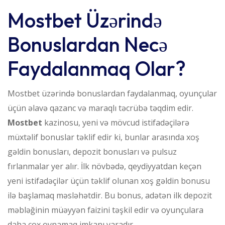
Mostbet Üzərində
Bonuslardan Necə
Faydalanmaq Olar?
Mostbet üzərində bonuslardan faydalanmaq, oyunçular
üçün əlavə qazanc və maraqlı təcrübə təqdim edir.
Mostbet
kazinosu, yeni və mövcud istifadəçilərə
müxtəlif bonuslar təklif edir ki, bunlar arasında xoş
gəldin bonusları, depozit bonusları və pulsuz
fırlanmalar yer alır. İlk növbədə, qeydiyyatdan keçən
yeni istifadəçilər üçün təklif olunan xoş gəldin bonusu
ilə başlamaq məsləhətdir. Bu bonus, adətən ilk depozit
məbləğinin müəyyən faizini təşkil edir və oyunçulara
daha çox oynamaq imkanı yaradır.